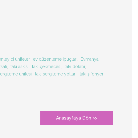
nleyici üniteler
,
ev düzenleme ipuçları
,
Evmanya
,
rsatı
,
takı askısı
,
takı çekmecesi
,
takı dolabı
,
sergileme ünitesi
,
takı sergileme yolları
,
takı şifonyeri
,
Anasayfa’ya Dön >>