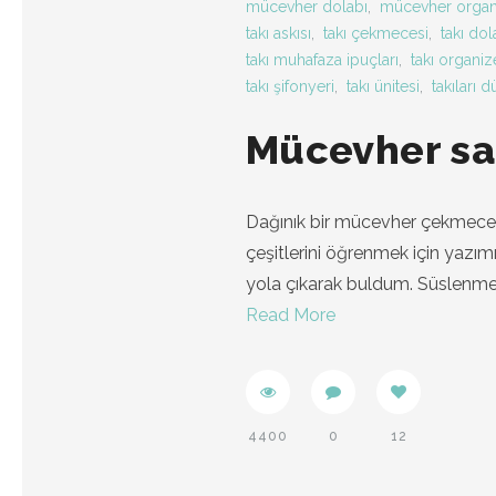
mücevher dolabı
,
mücevher organ
takı askısı
,
takı çekmecesi
,
takı dol
takı muhafaza ipuçları
,
takı organiz
takı şifonyeri
,
takı ünitesi
,
takıları
Mücevher sa
Dağınık bir mücevher çekmecesi
çeşitlerini öğrenmek için yazı
yola çıkarak buldum. Süslen
Read More
4400
0
12