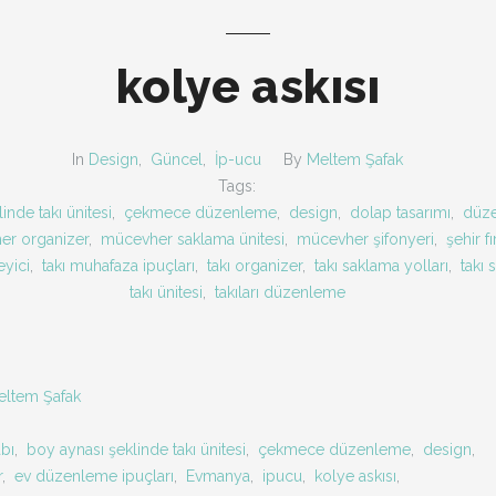
kolye askısı
In
Design
,
Güncel
,
İp-ucu
By
Meltem Şafak
Tags:
inde takı ünitesi
,
çekmece düzenleme
,
design
,
dolap tasarımı
,
düze
er organizer
,
mücevher saklama ünitesi
,
mücevher şifonyeri
,
şehir fı
eyici
,
takı muhafaza ipuçları
,
takı organizer
,
takı saklama yolları
,
takı 
takı ünitesi
,
takıları düzenleme
eltem Şafak
abı
,
boy aynası şeklinde takı ünitesi
,
çekmece düzenleme
,
design
,
r
,
ev düzenleme ipuçları
,
Evmanya
,
ipucu
,
kolye askısı
,