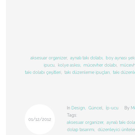
aksesuar organizer
,
aynalı takı dolabı
,
boy aynası şekl
ipucu
,
kolye askısı
,
mücevher dolabı
,
mücevh
takı dolabı çeşitleri
,
takı düzenleme ipuçları
,
takı düzenl
In
Design
,
Güncel
,
İp-ucu
By
M
Tags:
01/12/2012
aksesuar organizer
,
aynalı takı dol
dolap tasarımı
,
düzenleyici ünitele