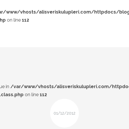
ar/www/vhosts/alisveriskulupleri.com/httpdocs/blo
php
on line
112
LOOK-BOOK
ÜNLÜLER
Search and hit enter ...
İP-UCU
DESIGN
FIRSAT
ue in
/var/www/vhosts/alisveriskulupleri.com/httpd
class.php
on line
112
01/12/2012