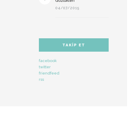
Gözlükleri
04/07/2015
TAKIP ET
facebook
twitter
friendfeed
rss