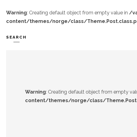
Warning
: Creating default object from empty value in
/v
content/themes/norge/class/Theme.Post.class.
SEARCH
TREND-IZ
GÜZEL-IZ
Warning
: Creating default object from empty val
content/themes/norge/class/Theme.Post.