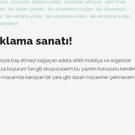
izer
,
mücevher saklama ünitesi
,
mücevher şifonyeri
,
şehir fırsatı
,
abı
,
takı dolabı çeşitleri
,
takı düzenleme ipuçları
,
takı düzenleyici
,
er
,
takı saklama yolları
,
takı sergileme ünitesi
,
takı sergileme yolları
,
 düzenleme
klama sanatı!
yle baş etmeyi sağlayan adeta sihirli mobilya ve organizer
mıza buyurun! Sevgili okuyucularım bu yazının konusunu kend
me masamda kanayan bir yara gibi duran mücevher çekmecem