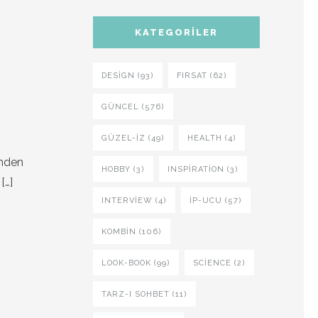
KATEGORILER
DESIGN (93)
FIRSAT (62)
GÜNCEL (576)
GÜZEL-IZ (49)
HEALTH (4)
imden
HOBBY (3)
INSPIRATION (3)
[…]
INTERVIEW (4)
İP-UCU (57)
KOMBIN (106)
LOOK-BOOK (99)
SCIENCE (2)
TARZ-I SOHBET (11)