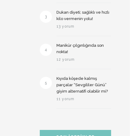
Dukan diyeti; sağlıklı ve hızlı
3
kilo vermenin yolu!
13 yorum
Manikür çılgınlığında son
4
nokta!
12 yorum
Kıyıda köşede kalmış
5
parçalar “Sevgililer Günü”
giyim alternatifi olabilir mi?
11 yorum