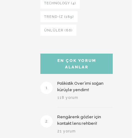
TECHNOLOGY (4)
TREND-IZ (189)
ÜNLÜLER (86)
EN ÇOK YORUM
ALANLAR
Polikistik Over’imi soğan
1
kürüyle yendim!
118 yorum
Rengârenk gözler için
2
kontakt lens rehberi!
21 yorum