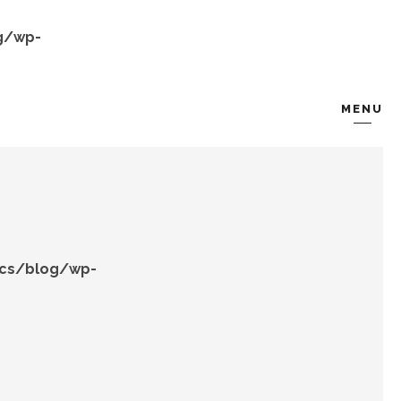
g/wp-
MENU
KOMBIN
TARZ-I SOHBET
ocs/blog/wp-