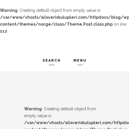
Warning
: Creating default object from empty value in
/var/www/vhosts/alisveriskulupleri.com/httpdocs/blog/wp
content/themes/norge/class/Theme.Post.class.php
on line
112
SEARCH
MENU
TREND-IZ
Search and hit enter ...
GÜZEL-IZ
LOOK-BOOK
Warning
: Creating default object from
ÜNLÜLER
empty value in
/var/www/vhosts/alisveriskulupleri.com/httpd
İP-UCU