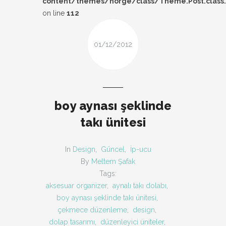
content/themes/norge/class/Theme.Post.class
DESIGN
on line
112
FIRSAT
01/12/2012
KOMBIN
TARZ-I SOHBET
boy aynası şeklinde
takı ünitesi
In
Design
,
Güncel
,
İp-ucu
By
Meltem Şafak
Tags:
aksesuar organizer
,
aynalı takı dolabı
,
boy aynası şeklinde takı ünitesi
,
çekmece düzenleme
,
design
,
dolap tasarımı
,
düzenleyici üniteler
,