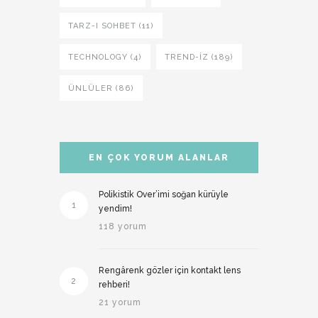
TARZ-I SOHBET (11)
TECHNOLOGY (4)
TREND-IZ (189)
ÜNLÜLER (86)
EN ÇOK YORUM ALANLAR
Polikistik Over’imi soğan kürüyle
1
yendim!
118 yorum
Rengârenk gözler için kontakt lens
2
rehberi!
21 yorum