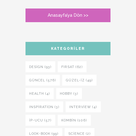
Anasayfa’ya Dön >>
KATEGORILER
DESIGN (93)
FIRSAT (62)
GÜNCEL (576)
GÜZEL-IZ (49)
HEALTH (4)
HOBBY (3)
INSPIRATION (3)
INTERVIEW (4)
İP-UCU (57)
KOMBIN (106)
LOOK-BOOK (99)
SCIENCE (2)