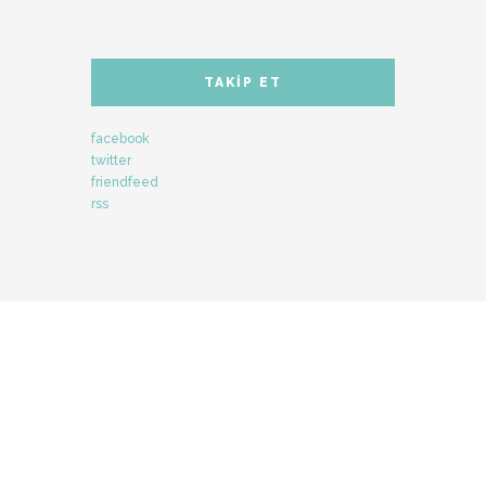
TAKIP ET
facebook
twitter
friendfeed
rss