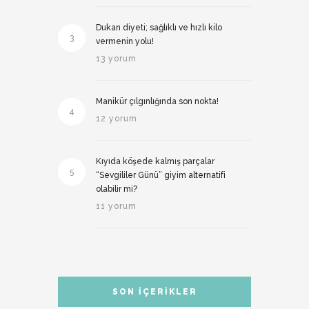
Dukan diyeti; sağlıklı ve hızlı kilo
3
vermenin yolu!
13 yorum
Manikür çılgınlığında son nokta!
4
12 yorum
Kıyıda köşede kalmış parçalar
5
“Sevgililer Günü” giyim alternatifi
olabilir mi?
11 yorum
SON İÇERIKLER