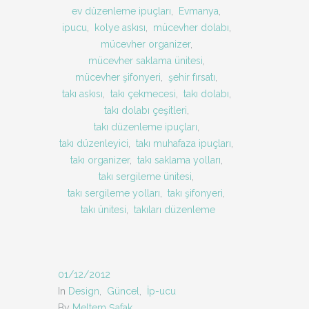
ev düzenleme ipuçları
,
Evmanya
,
ipucu
,
kolye askısı
,
mücevher dolabı
,
mücevher organizer
,
mücevher saklama ünitesi
,
mücevher şifonyeri
,
şehir fırsatı
,
takı askısı
,
takı çekmecesi
,
takı dolabı
,
takı dolabı çeşitleri
,
takı düzenleme ipuçları
,
takı düzenleyici
,
takı muhafaza ipuçları
,
takı organizer
,
takı saklama yolları
,
takı sergileme ünitesi
,
takı sergileme yolları
,
takı şifonyeri
,
takı ünitesi
,
takıları düzenleme
01/12/2012
In
Design
,
Güncel
,
İp-ucu
By
Meltem Şafak