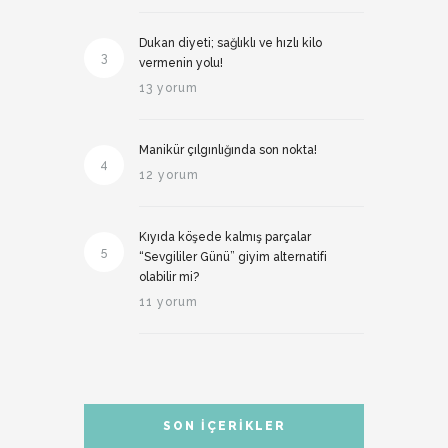
Dukan diyeti; sağlıklı ve hızlı kilo
3
vermenin yolu!
13 yorum
Manikür çılgınlığında son nokta!
4
12 yorum
Kıyıda köşede kalmış parçalar
5
“Sevgililer Günü” giyim alternatifi
olabilir mi?
11 yorum
SON İÇERIKLER