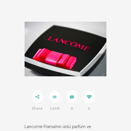
Share
1406
0
0
Lancome Fransa’nın ünlü parfüm ve
Twitter