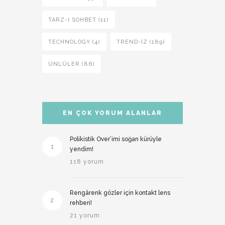
TARZ-I SOHBET (11)
TECHNOLOGY (4)
TREND-IZ (189)
ÜNLÜLER (86)
EN ÇOK YORUM ALANLAR
Polikistik Over’imi soğan kürüyle
1
yendim!
118 yorum
Rengârenk gözler için kontakt lens
2
rehberi!
21 yorum