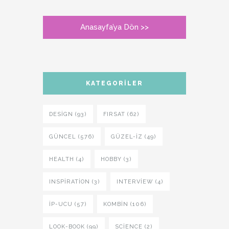
Anasayfa’ya Dön >>
KATEGORILER
DESIGN (93)
FIRSAT (62)
GÜNCEL (576)
GÜZEL-IZ (49)
HEALTH (4)
HOBBY (3)
INSPIRATION (3)
INTERVIEW (4)
İP-UCU (57)
KOMBIN (106)
LOOK-BOOK (99)
SCIENCE (2)