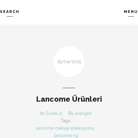
SEARCH
MENU
TREND-IZ
GÜZEL-IZ
Search and hit enter ...
LOOK-BOOK
ÜNLÜLER
İP-UCU
DESIGN
FIRSAT
KOMBIN
29/04/2015
TARZ-I SOHBET
Lancome Ürünleri
In
Güzel-iz
By
avangart
Tags:
lancome makyaj koleksiyonu
,
lancome ruj