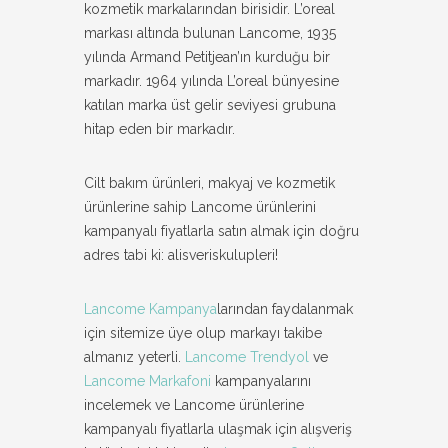
kozmetik markalarından birisidir. L’oreal
markası altında bulunan Lancome, 1935
Pinterest
yılında Armand Petitjean’ın kurduğu bir
markadır. 1964 yılında L’oreal bünyesine
Facebook
katılan marka üst gelir seviyesi grubuna
hitap eden bir markadır.
Cilt bakım ürünleri, makyaj ve kozmetik
ürünlerine sahip Lancome ürünlerini
kampanyalı fiyatlarla satın almak için doğru
adres tabi ki: alisveriskulupleri!
Lancome Kampanya
larından faydalanmak
için sitemize üye olup markayı takibe
almanız yeterli.
Lancome Trendyol
ve
Lancome Markafoni
kampanyalarını
incelemek ve Lancome ürünlerine
kampanyalı fiyatlarla ulaşmak için alışveriş