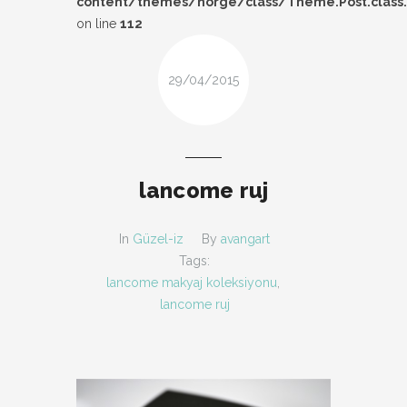
content/themes/norge/class/Theme.Post.class
DESIGN
on line
112
FIRSAT
29/04/2015
KOMBIN
TARZ-I SOHBET
lancome ruj
In
Güzel-iz
By
avangart
Tags:
lancome makyaj koleksiyonu
,
lancome ruj