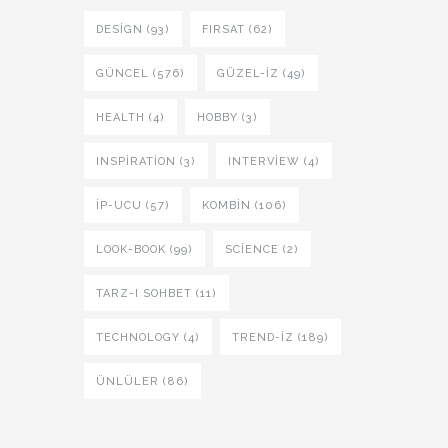
DESIGN (93)
FIRSAT (62)
GÜNCEL (576)
GÜZEL-IZ (49)
HEALTH (4)
HOBBY (3)
INSPIRATION (3)
INTERVIEW (4)
İP-UCU (57)
KOMBIN (106)
LOOK-BOOK (99)
SCIENCE (2)
TARZ-I SOHBET (11)
TECHNOLOGY (4)
TREND-IZ (189)
ÜNLÜLER (86)