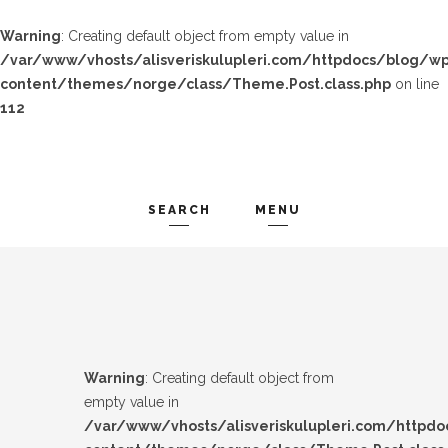
Warning
: Creating default object from empty value in
/var/www/vhosts/alisveriskulupleri.com/httpdocs/blog/wp
content/themes/norge/class/Theme.Post.class.php
on line
112
SEARCH
MENU
TREND-IZ
Search and hit enter ...
GÜZEL-IZ
LOOK-BOOK
Warning
: Creating default object from
ÜNLÜLER
empty value in
/var/www/vhosts/alisveriskulupleri.com/httpd
İP-UCU