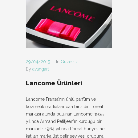
29/04/2015
In
Güzel-iz
By
avangart
Lancome Ürünleri
Lancome Fransa’nın ünlü parfüm ve
kozmetik markalarından birisidir. L’oreal
markası altında bulunan Lancome, 1935
yılında Armand Petitjean’ın kurduğu bir
markadır. 1964 yılında L’oreal bünyesine
katılan marka üst gelir seviyesi grubuna