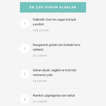
EN ÇOK YORUM ALANLAR
Polikistik Over’imi soğan kürüyle
1
yendim!
118 yorum
Rengârenk gözler için kontakt lens
2
rehberi!
21 yorum
Dukan diyeti; sağlıklı ve hızlı kilo
3
vermenin yolu!
13 yorum
Manikür çılgınlığında son nokta!
4
12 yorum