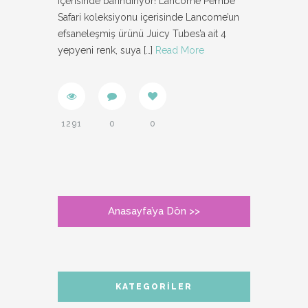
içerisinde barındırıyor! Lancome Pembe
Safari koleksiyonu içerisinde Lancome’un
efsaneleşmiş ürünü Juicy Tubes’a ait 4
yepyeni renk, suya
[…]
Read More
1291
0
0
Anasayfa’ya Dön >>
KATEGORILER