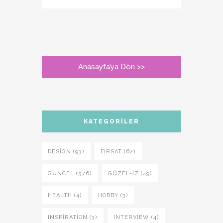
Anasayfa’ya Dön >>
KATEGORILER
DESIGN (93)
FIRSAT (62)
GÜNCEL (576)
GÜZEL-IZ (49)
HEALTH (4)
HOBBY (3)
INSPIRATION (3)
INTERVIEW (4)