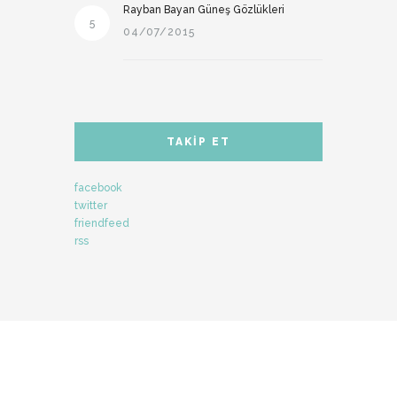
Rayban Bayan Güneş Gözlükleri
5
04/07/2015
TAKIP ET
facebook
twitter
friendfeed
rss