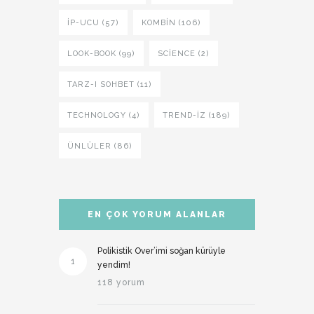
İP-UCU (57)
KOMBIN (106)
LOOK-BOOK (99)
SCIENCE (2)
TARZ-I SOHBET (11)
TECHNOLOGY (4)
TREND-IZ (189)
ÜNLÜLER (86)
EN ÇOK YORUM ALANLAR
Polikistik Over’imi soğan kürüyle
1
yendim!
118 yorum