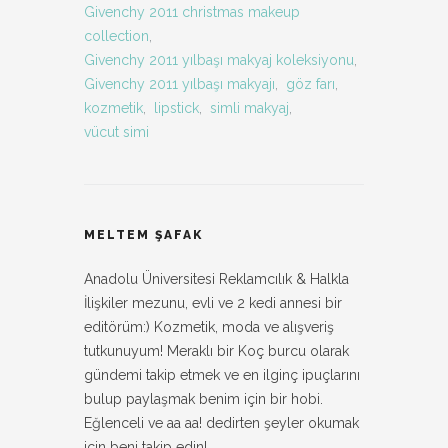
Givenchy 2011 christmas makeup
collection
,
Givenchy 2011 yılbaşı makyaj koleksiyonu
,
Givenchy 2011 yılbaşı makyajı
,
göz farı
,
kozmetik
,
lipstick
,
simli makyaj
,
vücut simi
MELTEM ŞAFAK
Anadolu Üniversitesi Reklamcılık & Halkla
İlişkiler mezunu, evli ve 2 kedi annesi bir
editörüm:) Kozmetik, moda ve alışveriş
tutkunuyum! Meraklı bir Koç burcu olarak
gündemi takip etmek ve en ilginç ipuçlarını
bulup paylaşmak benim için bir hobi.
Eğlenceli ve aa aa! dedirten şeyler okumak
için beni takip edin!