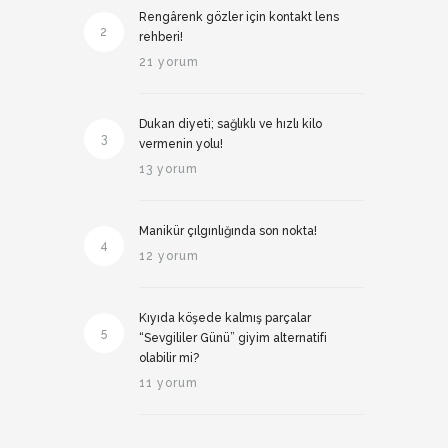
Rengârenk gözler için kontakt lens
2
rehberi!
21 yorum
Dukan diyeti; sağlıklı ve hızlı kilo
3
vermenin yolu!
13 yorum
Manikür çılgınlığında son nokta!
4
12 yorum
Kıyıda köşede kalmış parçalar
5
“Sevgililer Günü” giyim alternatifi
olabilir mi?
11 yorum