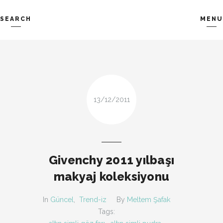
SEARCH
MENU
TREND-IZ
GÜZEL-IZ
Search and hit enter ...
LOOK-BOOK
ÜNLÜLER
İP-UCU
DESIGN
FIRSAT
KOMBIN
13/12/2011
TARZ-I SOHBET
Givenchy 2011 yılbaşı
makyaj koleksiyonu
In
Güncel
,
Trend-iz
By
Meltem Şafak
Tags: