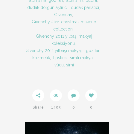
altın simli göz farı
,
altın simli pudra
,
dudak dolgunlaştırıcı
,
dudak parlatıcı
,
Givenchy
,
Givenchy 2011 christmas makeup
collection
,
Givenchy 2011 yılbaşı makyaj
koleksiyonu
,
Givenchy 2011 yılbaşı makyajı
,
göz farı
,
kozmetik
,
lipstick
,
simli makyaj
,
vücut simi
Share
1403
0
0
Twitter