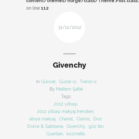
content/themes/norge/class/Theme.Post.class
DESIGN
on line
112
FIRSAT
31/12/2012
KOMBIN
TARZ-I SOHBET
Givenchy
In
Güncel
,
Güzel-iz
,
Trend-iz
By
Meltem Şafak
Tags:
2012 yılbaşı
,
2012 yılbaşı makyaj trendleri
,
abiye makyaj
,
Chanel
,
Clarins
,
Dior
,
Dolce & Gabbana
,
Givenchy
,
göz farı
,
Guerlain
,
kozmetik
,