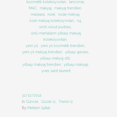
kozmetik koleksiyonları
,
lancome
,
MAC
,
makyaj
,
makyaj trendleri
,
maskara
,
noel
,
nude makyaj
,
özel makyaj koleksiyonları
,
ruj
,
simli vücut pudrası
,
ünlü markaların yılbaşı makyaj
koleksiyonları
,
yeni yıl
,
yeni yıl kozmetik trendleri
,
yeni yıl makyaj trendleri
,
yılbaşı gecesi
,
yılbaşı makyaj stili
,
yılbaşı makyaj trendleri
,
yılbaşı makyajı
,
yves saint laurent
31/12/2012
In
Güncel
,
Güzel-iz
,
Trend-iz
By
Meltem Şafak