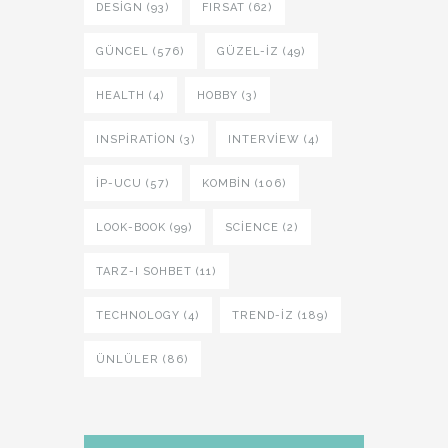
DESIGN (93)
FIRSAT (62)
GÜNCEL (576)
GÜZEL-IZ (49)
HEALTH (4)
HOBBY (3)
INSPIRATION (3)
INTERVIEW (4)
İP-UCU (57)
KOMBIN (106)
LOOK-BOOK (99)
SCIENCE (2)
TARZ-I SOHBET (11)
TECHNOLOGY (4)
TREND-IZ (189)
ÜNLÜLER (86)