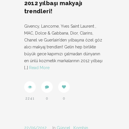
2012 yılbaşı makyajı
trendleri!
Givency, Lancome, Yves Saint Laurent ,
MAC, Dolce & Gabbana, Dior, Clarins,
Chanel ve Guerlain’den yılbaşına özel göz
alıcı makyaj trendleri! Gelin hep birlikte
büyük gece kapımızı çalmadan dünyanın
en ünlü kozmetik markalarının 2012 yılbaşı
[…]
Read More
2241
0
0
22/05/2012
In
Güncel
,
Kombin