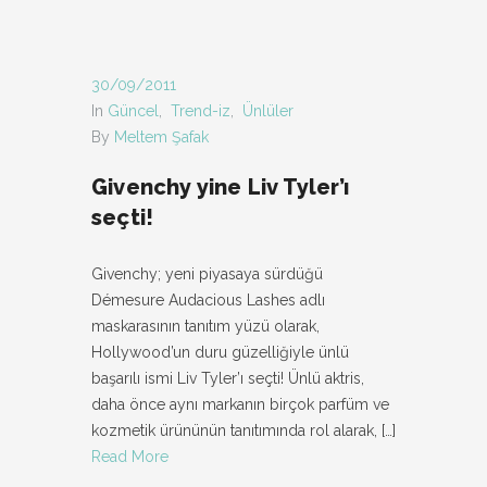
30/09/2011
In
Güncel
,
Trend-iz
,
Ünlüler
By
Meltem Şafak
Givenchy yine Liv Tyler’ı
seçti!
Givenchy; yeni piyasaya sürdüğü
Démesure Audacious Lashes adlı
maskarasının tanıtım yüzü olarak,
Hollywood’un duru güzelliğiyle ünlü
başarılı ismi Liv Tyler’ı seçti! Ünlü aktris,
daha önce aynı markanın birçok parfüm ve
kozmetik ürününün tanıtımında rol alarak,
[…]
Read More