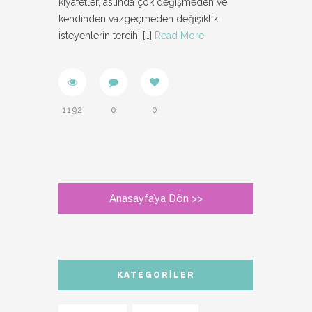
kıyafetler, aslında çok değişmeden ve
kendinden vazgeçmeden değişiklik
isteyenlerin tercihi
[…]
Read More
1192
0
0
Anasayfa’ya Dön >>
KATEGORILER