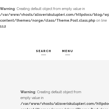
Warning
: Creating default object from empty value in
/var/www/vhosts/alisveriskulupleri.com/httpdocs/blog/wp
content/themes/norge/class/Theme.Post.class.php
on line
112
SEARCH
MENU
TREND-IZ
Search and hit enter ...
GÜZEL-IZ
LOOK-BOOK
Warning
: Creating default object from
ÜNLÜLER
empty value in
/var/www/vhosts/alisveriskulupleri.com/httpd
İP-UCU