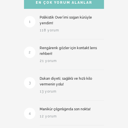
EN ÇOK YORUM ALANLAR
Polikistik Over’imi soğan kürüyle
1
yendim!
118 yorum
Rengârenk gözler için kontakt lens
2
rehberi!
21 yorum
Dukan diyeti; sağlıklı ve hızlı kilo
3
vermenin yolu!
13 yorum
Manikür çılgınlığında son nokta!
4
12 yorum