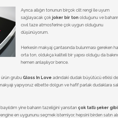
Ayrıca allığın tonunun birçok cilt rengi ile uyum
sağlayacak çok
joker bir ton
olduğunu ve baharın 
cıvıl taze atmosferine çok uygun olduğunu
düşünüyorum.
Herkesin makyaj çantasında bulunması gereken har
orta ton, oldukça kaliteli bir yapısı olduğu da bakı
hemen anlaşılıyor bence.
r ürün grubu
Gloss In Love
adındaki dudak büyütücü etkisi d
n makyajı yapıyoruz elbette dolgun ve hafif parlak dudaklara sa
 bayıldım yine baharın tazeliğini yansıtan
çok tatlı şeker gibi
rengine en uygununu seçmek istemiyor, hepsini birden satın a