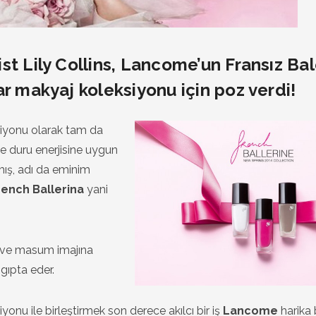
st Lily Collins, Lancome’un Fransız Bal
ar makyaj koleksiyonu için poz verdi!
iyonu olarak tam da
 ve duru enerjisine uygun
mış, adı da eminim
rench Ballerina
yani
if ve masum imajına
gıpta eder.
yonu ile birleştirmek son derece akılcı bir iş
Lancome
harika b