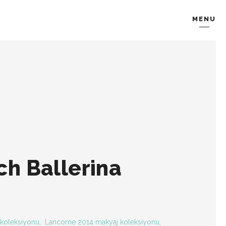
MENU
KOMBIN
TARZ-I SOHBET
h Ballerina
 koleksiyonu
,
Lancome 2014 makyaj koleksiyonu
,