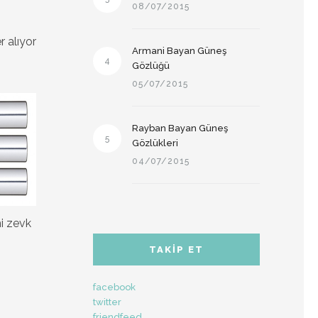
08/07/2015
r alıyor
Armani Bayan Güneş
4
Gözlüğü
05/07/2015
Rayban Bayan Güneş
5
Gözlükleri
04/07/2015
i zevk
TAKIP ET
facebook
twitter
friendfeed