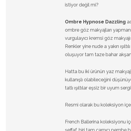
istiyor değil mi?
Ombre Hypnose Dazzling
ad
ombre göz makyajları yapmanızı
vurgulayıcı kremsi göz makyajı
Renkler yine nude a yakın ışıltı
oluşuyor tam taze bahar akşaml
Hatta bu iki ürünün yaz makyajl
kullanışlı olabileceğini düşünü
tatlı ışıltılar eşsiz bir uyum serg
Resmi olarak bu koleksiyon içe
French Ballerina koleksiyonu içe
şeffaf, biri tam çarpıcı pembe b