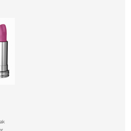
cak
r.