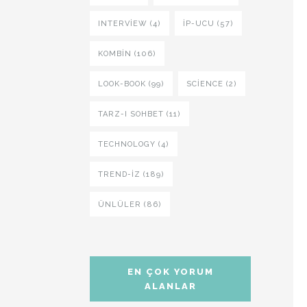
INTERVIEW (4)
İP-UCU (57)
KOMBIN (106)
LOOK-BOOK (99)
SCIENCE (2)
TARZ-I SOHBET (11)
TECHNOLOGY (4)
TREND-IZ (189)
ÜNLÜLER (86)
EN ÇOK YORUM
ALANLAR