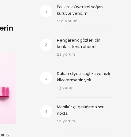
Polikistik Over’imi soğan
1
kürüyle yendim!
118 yorum
erin
Rengârenk gözler için
2
kontakt lens rehberi!
21 yorum
Dukan diyeti; sağlıklı ve hızlı
3
kilo vermenin yolu!
13 yorum
Manikür çılgınlığında son
4
nokta!
12 yorum
ir iş