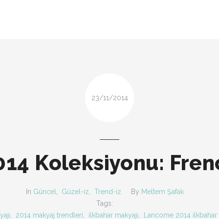
LOOK-BOOK
ÜNLÜLER
Search and hit enter ...
İP-UCU
DESIGN
FIRSAT
23/11/2014
14 Koleksiyonu: Frenc
In
Güncel
,
Güzel-iz
,
Trend-iz
By
Meltem Şafak
Tags:
yajı
,
2014 makyaj trendleri
,
ilkbahar makyajı
,
Lancome 2014 ilkbahar