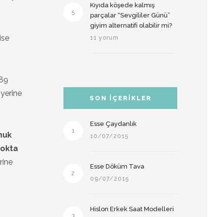
Kıyıda köşede kalmış
5
parçalar “Sevgililer Günü”
giyim alternatifi olabilir mi?
ise
11 yorum
989
iyerine
SON İÇERIKLER
Esse Çaydanlık
1
muk
10/07/2015
Nokta
rine
Esse Döküm Tava
2
09/07/2015
Hislon Erkek Saat Modelleri
3