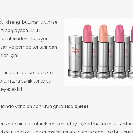
lı iki rengi bulunan ürün ise
 sağlayacak ışıltılı
 ürünlerinden oluşuyor.
lı sarı ve pembe tonlarından
arı için!
arınız için de son derece
yorum zira yanık tenle bu
ileyecektir!
risinde yer alan son ürün grubu ise
ojeler
.
risinde biri baz olarak renkleri ortaya çıkartması için kullanıla
iri de nude tonlu bir grimsi bir renkte olan üç adet oje bulunuyo