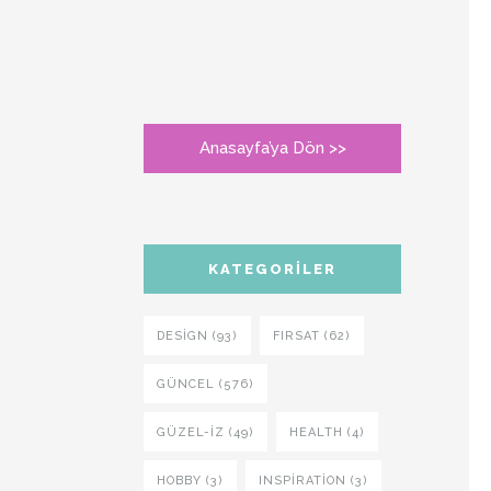
Anasayfa’ya Dön >>
KATEGORILER
DESIGN (93)
FIRSAT (62)
GÜNCEL (576)
GÜZEL-IZ (49)
HEALTH (4)
HOBBY (3)
INSPIRATION (3)