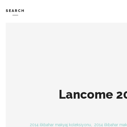
SEARCH
TREND-IZ
GÜZEL-IZ
Lancome 20
2014 ilkbahar makyaj koleksiyonu
,
2014 ilkbahar mak