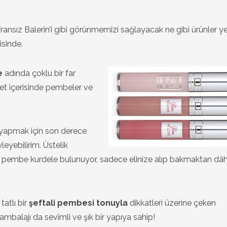
Fransız Balerin’i gibi görünmemizi sağlayacak ne gibi ürünler ye
sinde.
e
adında çoklu bir far
set içerisinde pembeler ve
 yapmak için son derece
leyebilirim. Üstelik
k pembe kurdele bulunuyor, sadece elinize alıp bakmaktan dâh
tatlı bir
şeftali pembesi tonuyla
dikkatleri üzerine çeken
 ambalajı da sevimli ve şık bir yapıya sahip!