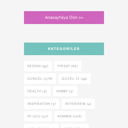
Anasayfa’ya Dön >>
KATEGORILER
DESIGN (93)
FIRSAT (62)
GÜNCEL (576)
GÜZEL-IZ (49)
HEALTH (4)
HOBBY (3)
INSPIRATION (3)
INTERVIEW (4)
İP-UCU (57)
KOMBIN (106)