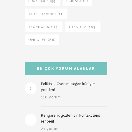
LOOK-BOOK (99)
SCIENCE (2)
TARZ-I SOHBET (11)
TECHNOLOGY (4)
TREND-IZ (189)
ÜNLÜLER (86)
EN ÇOK YORUM ALANLAR
Polikistik Over’imi soğan kürüyle
1
yendim!
118 yorum
Rengârenk gözler için kontakt lens
2
rehberi!
21 yorum