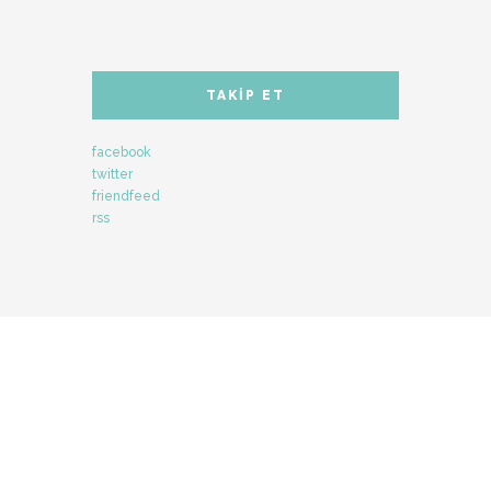
TAKIP ET
facebook
twitter
friendfeed
rss