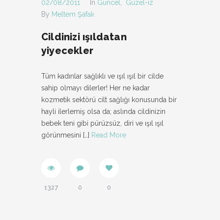
02/08/2011
In
Güncel
,
Güzel-iz
By
Meltem Şafak
Cildinizi ışıldatan
yiyecekler
Tüm kadınlar sağlıklı ve ışıl ışıl bir cilde
sahip olmayı dilerler! Her ne kadar
kozmetik sektörü cilt sağlığı konusunda bir
hayli ilerlemiş olsa da; aslında cildinizin
bebek teni gibi pürüzsüz, diri ve ışıl ışıl
görünmesini
[…]
Read More
1327
0
0