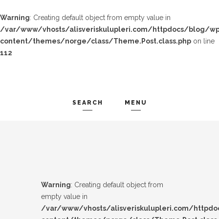
Warning
: Creating default object from empty value in
/var/www/vhosts/alisveriskulupleri.com/httpdocs/blog/wp
content/themes/norge/class/Theme.Post.class.php
on line
112
SEARCH
MENU
TREND-IZ
Search and hit enter ...
GÜZEL-IZ
LOOK-BOOK
Warning
: Creating default object from
ÜNLÜLER
empty value in
/var/www/vhosts/alisveriskulupleri.com/httpd
İP-UCU