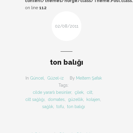
content/themes/norge/class/Theme.Post.class
DESIGN
on line
112
FIRSAT
02/08/2011
KOMBIN
TARZ-I SOHBET
ton balığı
In
Güncel
,
Güzel-iz
By
Meltem Şafak
Tags:
cilde yararlı besinler
,
çilek
,
cilt
,
cilt sağlığı
,
domates
,
güzellik
,
kolajen
,
sağlık
,
tofu
,
ton balığı