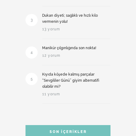
Dukan diyeti; sağlıklı ve hızlı kilo
3
vermenin yolu!
13 yorum
Manikür çılgınlığında son nokta!
4
12 yorum
Kıyıda köşede kalmış parçalar
5
“Sevgililer Günü” giyim alternatifi
olabilir mi?
11 yorum
SON İÇERIKLER