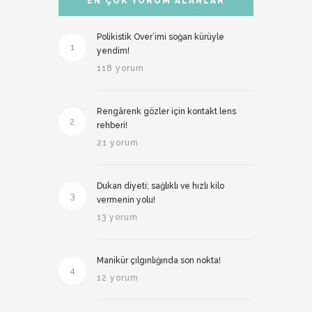
EN ÇOK YORUM ALANLAR
Polikistik Over’imi soğan kürüyle
1
yendim!
118 yorum
Rengârenk gözler için kontakt lens
2
rehberi!
21 yorum
Dukan diyeti; sağlıklı ve hızlı kilo
3
vermenin yolu!
13 yorum
Manikür çılgınlığında son nokta!
4
12 yorum