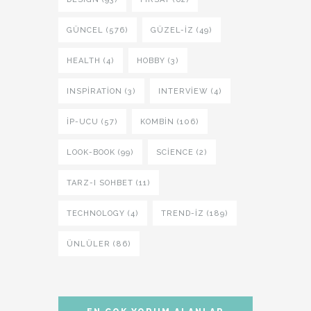
GÜNCEL (576)
GÜZEL-IZ (49)
HEALTH (4)
HOBBY (3)
INSPIRATION (3)
INTERVIEW (4)
İP-UCU (57)
KOMBIN (106)
LOOK-BOOK (99)
SCIENCE (2)
TARZ-I SOHBET (11)
TECHNOLOGY (4)
TREND-IZ (189)
ÜNLÜLER (86)