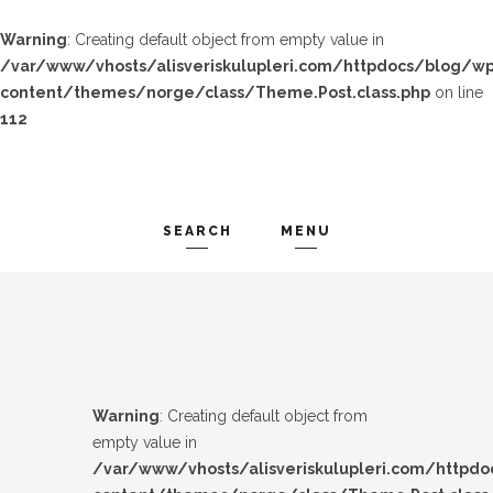
Warning
: Creating default object from empty value in
/var/www/vhosts/alisveriskulupleri.com/httpdocs/blog/wp
content/themes/norge/class/Theme.Post.class.php
on line
112
SEARCH
MENU
TREND-IZ
Search and hit enter ...
GÜZEL-IZ
LOOK-BOOK
Warning
: Creating default object from
ÜNLÜLER
empty value in
/var/www/vhosts/alisveriskulupleri.com/httpd
İP-UCU