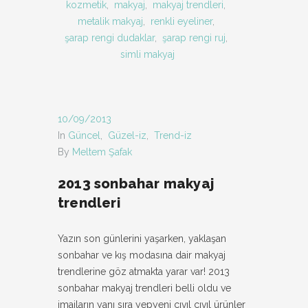
kozmetik
,
makyaj
,
makyaj trendleri
,
metalik makyaj
,
renkli eyeliner
,
şarap rengi dudaklar
,
şarap rengi ruj
,
simli makyaj
10/09/2013
In
Güncel
,
Güzel-iz
,
Trend-iz
By
Meltem Şafak
2013 sonbahar makyaj
trendleri
Yazın son günlerini yaşarken, yaklaşan
sonbahar ve kış modasına dair makyaj
trendlerine göz atmakta yarar var! 2013
sonbahar makyaj trendleri belli oldu ve
imajların yanı sıra yepyeni cıvıl cıvıl ürünler