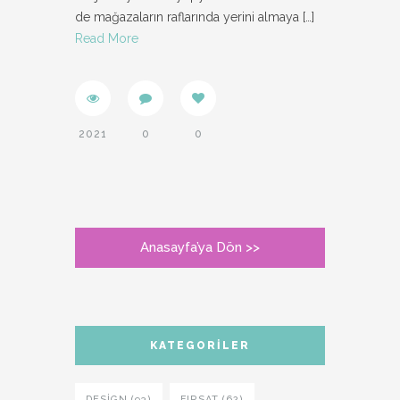
de mağazaların raflarında yerini almaya
[…]
Read More
2021
0
0
Anasayfa’ya Dön >>
KATEGORILER
DESIGN (93)
FIRSAT (62)