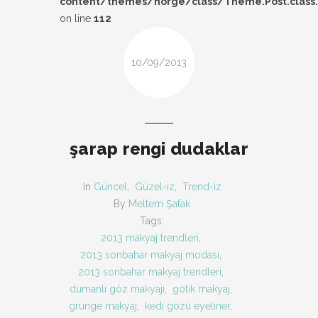
content/themes/norge/class/Theme.Post.class
DESIGN
on line
112
FIRSAT
10/09/2013
KOMBIN
TARZ-I SOHBET
şarap rengi dudaklar
In
Güncel
,
Güzel-iz
,
Trend-iz
By
Meltem Şafak
Tags:
2013 makyaj trendleri
,
2013 sonbahar makyaj modası
,
2013 sonbahar makyaj trendleri
,
dumanlı göz makyajı
,
gotik makyaj
,
grunge makyaj
,
kedi gözü eyeliner
,