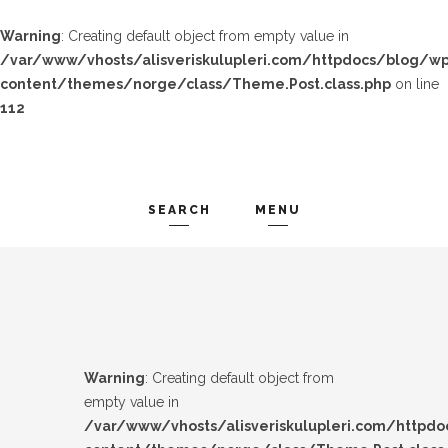
Warning
: Creating default object from empty value in
/var/www/vhosts/alisveriskulupleri.com/httpdocs/blog/wp
content/themes/norge/class/Theme.Post.class.php
on line
112
SEARCH
MENU
TREND-IZ
Search and hit enter ...
GÜZEL-IZ
LOOK-BOOK
Warning
: Creating default object from
ÜNLÜLER
empty value in
/var/www/vhosts/alisveriskulupleri.com/httpd
İP-UCU