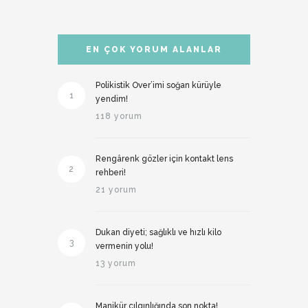
EN ÇOK YORUM ALANLAR
Polikistik Over’imi soğan kürüyle
1
yendim!
118 yorum
Rengârenk gözler için kontakt lens
2
rehberi!
21 yorum
Dukan diyeti; sağlıklı ve hızlı kilo
3
vermenin yolu!
13 yorum
Manikür çılgınlığında son nokta!