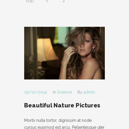
1257
1
2
09/10/2014
In
Science
By
admin
Beautiful Nature Pictures
Morbi nulla tortor, dignissim at node
cursus euismod est arcu. Pellentesque uter