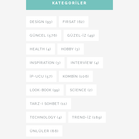
KATEGORILER
DESIGN (93)
FIRSAT (62)
GÜNCEL (576)
GÜZEL-IZ (49)
HEALTH (4)
HOBBY (3)
INSPIRATION (3)
INTERVIEW (4)
İP-UCU (57)
KOMBIN (106)
LOOK-BOOK (99)
SCIENCE (2)
TARZ-I SOHBET (11)
TECHNOLOGY (4)
TREND-IZ (189)
ÜNLÜLER (86)