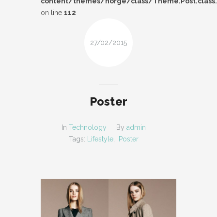
content/themes/norge/class/Theme.Post.class
DESIGN
on line
112
FIRSAT
27/02/2015
KOMBIN
TARZ-I SOHBET
Poster
In
Technology
By
admin
Tags:
Lifestyle
,
Poster