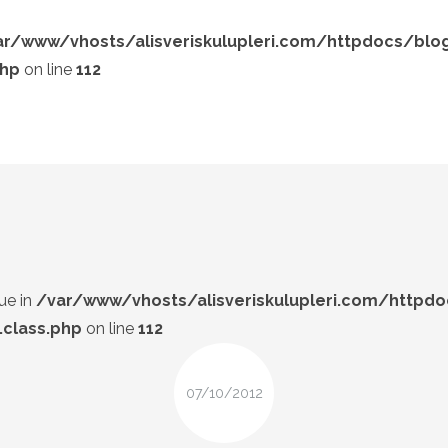
ar/www/vhosts/alisveriskulupleri.com/httpdocs/blo
php
on line
112
LOOK-BOOK
ÜNLÜLER
Search and hit enter ...
İP-UCU
DESIGN
FIRSAT
ue in
/var/www/vhosts/alisveriskulupleri.com/httpd
class.php
on line
112
07/10/2012