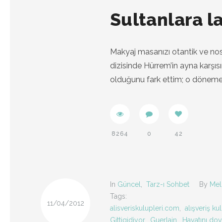
Sultanlara la
Makyaj masanızı otantik ve nos
dizisinde Hürrem’in ayna karşıs
olduğunu fark ettim; o döneme a
8264
0
42
In
Güncel
,
Tarz-ı Sohbet
By
Mel
Tags:
11/04/2012
alisveriskulupleri.com
,
alışveriş ku
Gittigidiyor
,
Guerlain
,
Hayatını doy