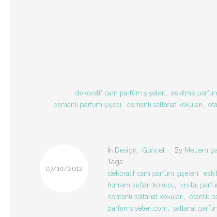
dekoratif cam parfüm şişeleri
,
eskitme parfüm
osmanlı parfüm şişesi
,
osmanlı saltanat kokuları
,
ota
In
Design
,
Güncel
By
Meltem Şa
Tags:
07/10/2012
dekoratif cam parfüm şişeleri
,
eski
hürrem sultan kokusu
,
krsital parf
osmanlı saltanat kokuları
,
otantik p
parfumsiseleri.com
,
saltanat parfü