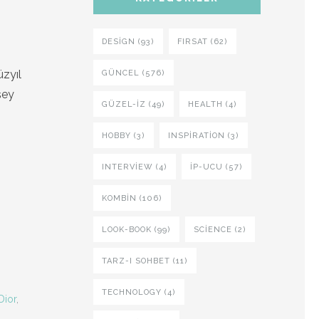
DESIGN (93)
FIRSAT (62)
üzyıl
GÜNCEL (576)
şey
GÜZEL-IZ (49)
HEALTH (4)
HOBBY (3)
INSPIRATION (3)
INTERVIEW (4)
İP-UCU (57)
KOMBIN (106)
LOOK-BOOK (99)
SCIENCE (2)
TARZ-I SOHBET (11)
TECHNOLOGY (4)
Dior
,