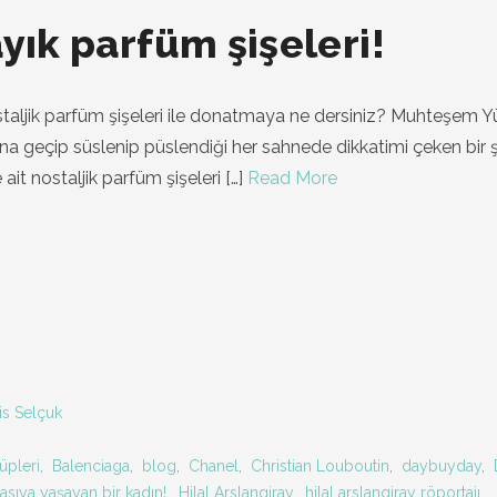
yık parfüm şişeleri!
taljik parfüm şişeleri ile donatmaya ne dersiniz? Muhteşem Y
ına geçip süslenip püslendiği her sahnede dikkatimi çeken bir 
it nostaljik parfüm şişeleri
[…]
Read More
is Selçuk
lüpleri
,
Balenciaga
,
blog
,
Chanel
,
Christian Louboutin
,
daybuyday
,
asıya yaşayan bir kadın!
,
Hilal Arslangiray
,
hilal arslangiray röportajı
,