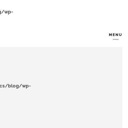
g/wp-
MENU
KOMBIN
TARZ-I SOHBET
ocs/blog/wp-