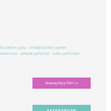
ital parfüm şişesi
,
nostaljik parfüm şişeleri
,
iseleri.com
,
saltanat parfümleri
,
sultan parfümleri
Anasayfa’ya Dön >>
KATEGORILER