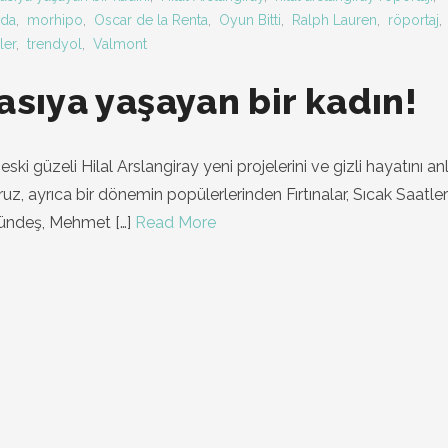
da
,
morhipo
,
Oscar de la Renta
,
Oyun Bitti
,
Ralph Lauren
,
röportaj
,
ler
,
trendyol
,
Valmont
asıya yaşayan bir kadın!
ki güzeli Hilal Arslangiray yeni projelerini ve gizli hayatını anl
oruz, ayrıca bir dönemin popülerlerinden Fırtınalar, Sıcak Saatle
 Gündeş, Mehmet
[…]
Read More