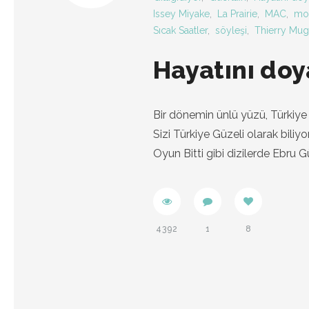
Issey Miyake
,
La Prairie
,
MAC
,
mo
Sıcak Saatler
,
söyleşi
,
Thierry Mug
Hayatını doy
Bir dönemin ünlü yüzü, Türkiye es
Sizi Türkiye Güzeli olarak biliy
Oyun Bitti gibi dizilerde Ebru
4392
1
8