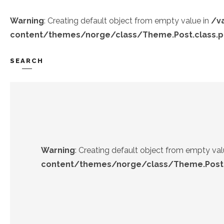
Warning
: Creating default object from empty value in
/v
content/themes/norge/class/Theme.Post.class.
SEARCH
TREND-IZ
GÜZEL-IZ
Warning
: Creating default object from empty val
content/themes/norge/class/Theme.Post.