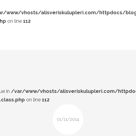
ar/www/vhosts/alisveriskulupleri.com/httpdocs/blo
php
on line
112
LOOK-BOOK
ÜNLÜLER
Search and hit enter ...
İP-UCU
DESIGN
FIRSAT
ue in
/var/www/vhosts/alisveriskulupleri.com/httpd
class.php
on line
112
01/11/2014