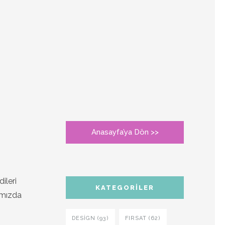
Anasayfa’ya Dön >>
ileri
KATEGORILER
zımızda
DESIGN (93)
FIRSAT (62)