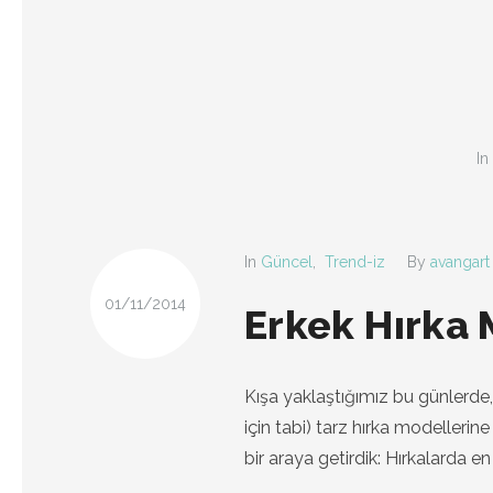
In
In
Güncel
,
Trend-iz
By
avangart
01/11/2014
Erkek Hırka 
Kışa yaklaştığımız bu günlerde,
için tabi) tarz hırka modellerin
bir araya getirdik: Hırkalarda e