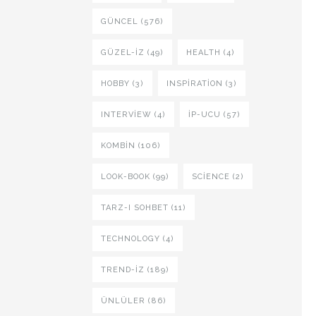
GÜNCEL (576)
GÜZEL-IZ (49)
HEALTH (4)
HOBBY (3)
INSPIRATION (3)
INTERVIEW (4)
İP-UCU (57)
KOMBIN (106)
LOOK-BOOK (99)
SCIENCE (2)
TARZ-I SOHBET (11)
TECHNOLOGY (4)
TREND-IZ (189)
ÜNLÜLER (86)