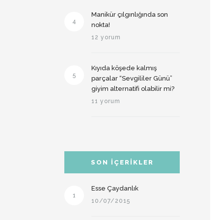
Manikür çılgınlığında son
4
nokta!
12 yorum
Kıyıda köşede kalmış
5
parçalar “Sevgililer Günü”
giyim alternatifi olabilir mi?
11 yorum
SON İÇERIKLER
Esse Çaydanlık
1
10/07/2015