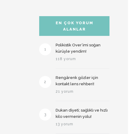
EN ÇOK YORUM
ALANLAR
Polikistik Over’imi soğan
1
kürüyle yendim!
118 yorum
Rengârenk gözler için
2
kontakt lens rehberi!
21 yorum
Dukan diyeti; sağlıklı ve hızlı
3
kilo vermenin yolu!
13 yorum