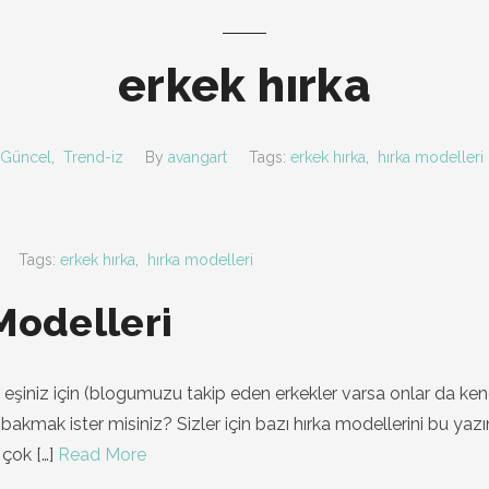
erkek hırka
Güncel
,
Trend-iz
By
avangart
Tags:
erkek hırka
,
hırka modelleri
Tags:
erkek hırka
,
hırka modelleri
Modelleri
 eşiniz için (blogumuzu takip eden erkekler varsa onlar da kend
e bakmak ister misiniz? Sizler için bazı hırka modellerini bu ya
n çok
[…]
Read More