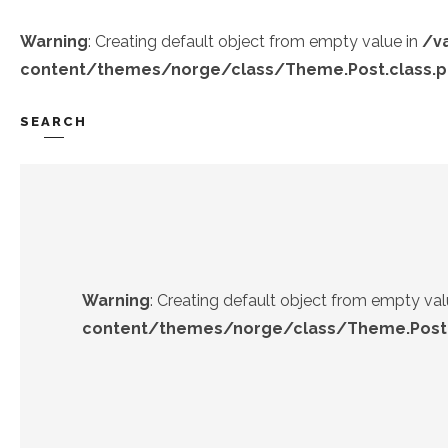
Warning
: Creating default object from empty value in
/v
content/themes/norge/class/Theme.Post.class.
SEARCH
TREND-IZ
GÜZEL-IZ
Warning
: Creating default object from empty val
content/themes/norge/class/Theme.Post.