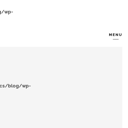
g/wp-
MENU
KOMBIN
TARZ-I SOHBET
ocs/blog/wp-