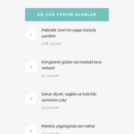
EN ÇOK YORUM ALANLAR
Polikistik Over’imi soğan kürüyle
1
yendim!
118 yorum
Rengârenk gözler için kontakt lens
2
rehberi!
21 yorum
Dukan diyeti; sağlıklı ve hızlı kilo
3
vermenin yolu!
13 yorum
Manikür çılgınlığında son nokta!
4
12 yorum