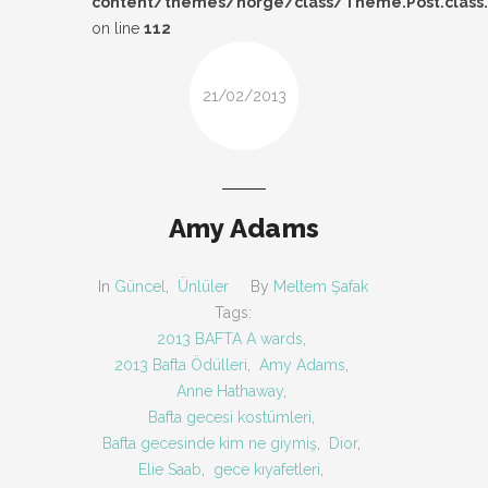
content/themes/norge/class/Theme.Post.class
DESIGN
on line
112
FIRSAT
21/02/2013
KOMBIN
TARZ-I SOHBET
Amy Adams
In
Güncel
,
Ünlüler
By
Meltem Şafak
Tags:
2013 BAFTA A wards
,
2013 Bafta Ödülleri
,
Amy Adams
,
Anne Hathaway
,
Bafta gecesi kostümleri
,
Bafta gecesinde kim ne giymiş
,
Dior
,
Elie Saab
,
gece kıyafetleri
,