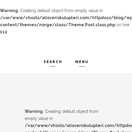
Warning
: Creating default object from empty value in
/var/www/vhosts/alisveriskulupleri.com/httpdocs/blog/wp
content/themes/norge/class/Theme.Post.class.php
on line
112
SEARCH
MENU
TREND-IZ
Search and hit enter ...
GÜZEL-IZ
LOOK-BOOK
Warning
: Creating default object from
ÜNLÜLER
empty value in
/var/www/vhosts/alisveriskulupleri.com/httpd
İP-UCU