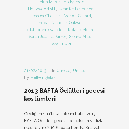
Helen Mirren
,
hollywood
,
Hollywood stili
,
Jennifer Lawrence
,
Jessica Chastain
,
Marion Ctillard
,
moda
,
Nicholas Oakwell
,
ödül töreni kıyafetleri
,
Roland Mouret
,
Sarah Jessica Parker
,
Sienna Miller
,
tasarımcılar
21/02/2013
In
Güncel
,
Ünlüler
By
Meltem Şafak
2013 BAFTA Ödülleri gecesi
kostümleri
Geçtiğimiz hafta sahiplerini bulan 2013
BAFTA Ödülleri gecesinde bakalım yıldızlar
neler giymiş? 10 Şubat’ta Londra Kraliyet