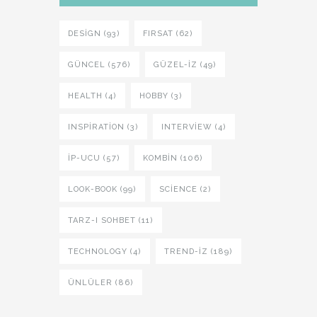
DESIGN (93)
FIRSAT (62)
GÜNCEL (576)
GÜZEL-IZ (49)
HEALTH (4)
HOBBY (3)
INSPIRATION (3)
INTERVIEW (4)
İP-UCU (57)
KOMBIN (106)
LOOK-BOOK (99)
SCIENCE (2)
TARZ-I SOHBET (11)
TECHNOLOGY (4)
TREND-IZ (189)
ÜNLÜLER (86)