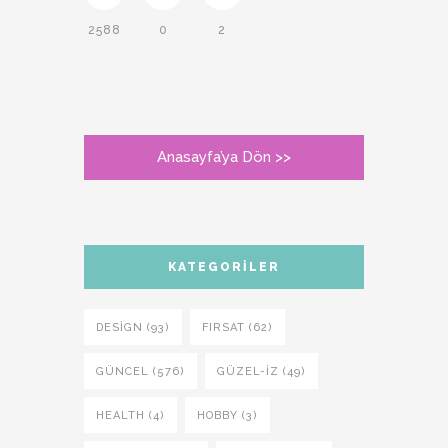
2588
0
2
Anasayfa’ya Dön >>
KATEGORILER
DESIGN (93)
FIRSAT (62)
GÜNCEL (576)
GÜZEL-IZ (49)
HEALTH (4)
HOBBY (3)