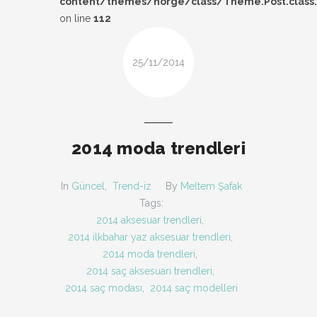
content/themes/norge/class/Theme.Post.class
DESIGN
on line
112
FIRSAT
25/11/2014
KOMBIN
TARZ-I SOHBET
2014 moda trendleri
In
Güncel
,
Trend-iz
By
Meltem Şafak
Tags:
2014 aksesuar trendleri
,
2014 ilkbahar yaz aksesuar trendleri
,
2014 moda trendleri
,
2014 saç aksesuarı trendleri
,
2014 saç modası
,
2014 saç modelleri