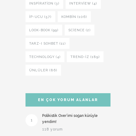
INSPIRATION (3)
INTERVIEW (4)
İP-UCU (57)
KOMBIN (106)
LOOK-BOOK (99)
SCIENCE (2)
TARZ-I SOHBET (11)
TECHNOLOGY (4)
TREND-IZ (189)
ÜNLÜLER (86)
EN ÇOK YORUM ALANLAR
Polikistik Over’imi soğan kürüyle
1
yendim!
118 yorum