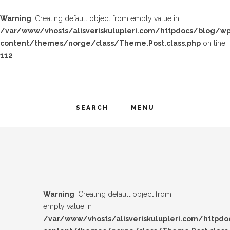
Warning
: Creating default object from empty value in
/var/www/vhosts/alisveriskulupleri.com/httpdocs/blog/wp
content/themes/norge/class/Theme.Post.class.php
on line
112
SEARCH
MENU
TREND-IZ
Search and hit enter ...
GÜZEL-IZ
LOOK-BOOK
Warning
: Creating default object from
ÜNLÜLER
empty value in
/var/www/vhosts/alisveriskulupleri.com/httpd
İP-UCU