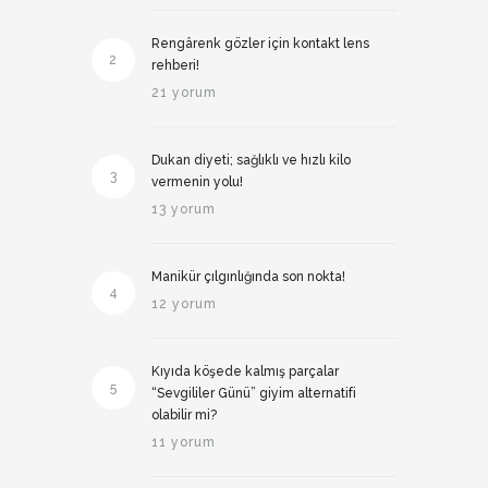
Rengârenk gözler için kontakt lens
2
rehberi!
21 yorum
Dukan diyeti; sağlıklı ve hızlı kilo
3
vermenin yolu!
13 yorum
Manikür çılgınlığında son nokta!
4
12 yorum
Kıyıda köşede kalmış parçalar
5
“Sevgililer Günü” giyim alternatifi
olabilir mi?
11 yorum