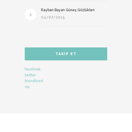
Rayban Bayan Güneş Gözlükleri
5
04/07/2015
TAKIP ET
facebook
twitter
friendfeed
rss